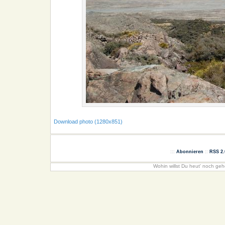
Download photo (1280x851)
:::
Abonnieren
::
RSS 2.
Wohin willst Du heut' noch ge