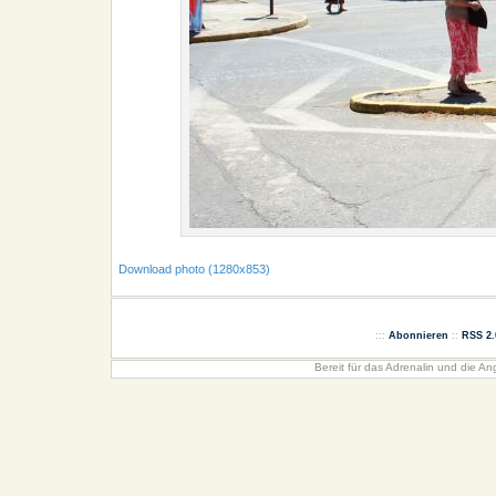
Download photo (1280x853)
:::
Abonnieren
::
RSS 2.
Bereit für das Adrenalin und die Angs